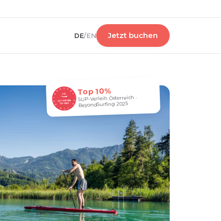
Jetzt buchen
DE
/
EN
Top 10%
SUP-Verleih Österreich ·
BeyondSurfing 2025