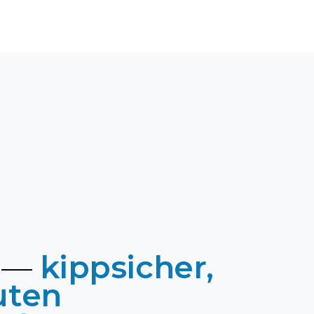
 —
kippsicher,
uten