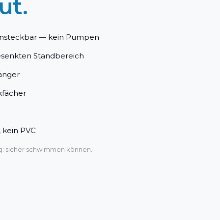
ut.
ensteckbar — kein Pumpen
esenkten Standbereich
änger
kfächer
, kein PVC
ng: sicher schwimmen können.