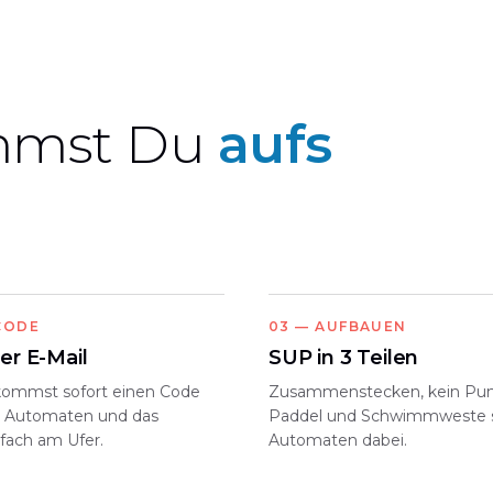
ommst Du
aufs
CODE
03
—
AUFBAUEN
er E-Mail
SUP in 3 Teilen
ommst sofort einen Code
Zusammenstecken, kein Pu
n Automaten und das
Paddel und Schwimmweste s
ßfach am Ufer.
Automaten dabei.