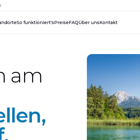
r
andorte
So funktioniert's
Preise
FAQ
Über uns
Kontakt
n am
llen,
.