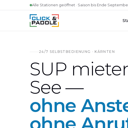
Zum Inhalt springen
Alle Stationen geöffnet · Saison bis Ende Septembe
St
24/7 SELBSTBEDIENUNG · KÄRNTEN
SUP miete
See —
ohne Anste
ohne Anruf